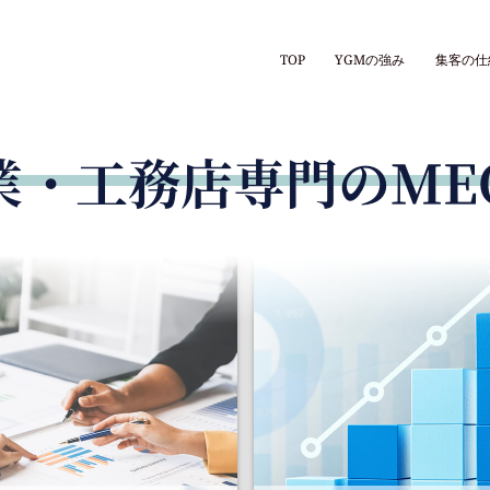
TOP
YGMの強み
集客の仕
業・工務店専門のME