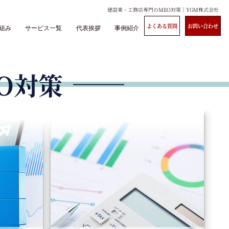
建設業・工務店専門のMEO対策｜YGM株式会社
よくある
質問
お問い合わせ
組み
サービス一覧
代表挨拶
事例紹介
O対策